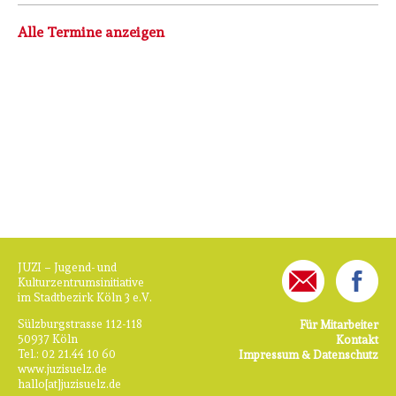
der
Alle Termine anzeigen
Offenen
Tür
JUZI – Jugend- und
Kulturzentrumsinitiative
im Stadtbezirk Köln 3 e.V.
Sülzburgstrasse 112-118
Für Mitarbeiter
50937 Köln
Kontakt
Tel.: 02 21.44 10 60
Impressum & Datenschutz
www.juzisuelz.de
hallo[at]juzisuelz.de