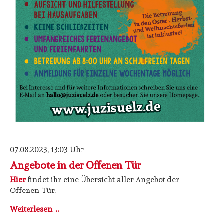
07.08.2023, 13:03
Uhr
Angebote in der Offenen Tür
Hier
findet ihr eine Übersicht aller Angebot der
Offenen Tür.
Angebote
Weiterlesen …
in