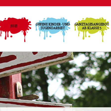
igation
rspringen
OFFENE KINDER- UND
GANZTAGESANGEBOT
JUZI
JUGENDARBEIT
AB KLASSE 5