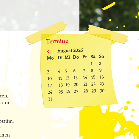
Termine
August 2026
<
nntag
mstag
nnerstag
eitag
So
Sa
ttwoch
Fr
enstag
Do
ntag
Mi
Di
Mo
2
1
9
8
7
6
5
4
3
16
15
14
13
12
11
10
23
22
21
20
19
18
17
30
29
28
27
26
25
24
ren,
31
Dann
ostüm,
g
ernen