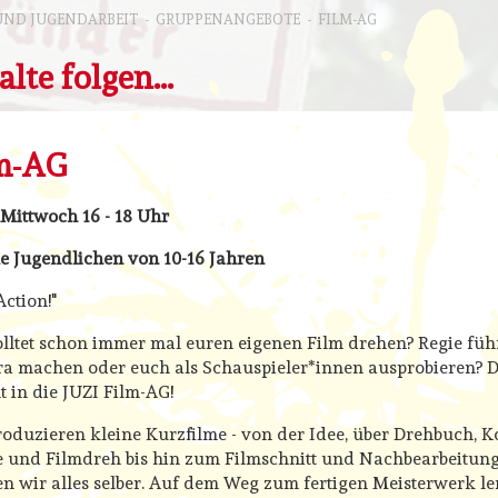
 UND JUGENDARBEIT
-
GRUPPENANGEBOTE
-
FILM-AG
alte folgen...
m-AG
Mittwoch 16 - 18 Uhr
le Jugendlichen von 10-16 Jahren
ction!"
lltet schon immer mal euren eigenen Film drehen? Regie füh
a machen oder euch als Schauspieler*innen ausprobieren? 
 in die JUZI Film-AG!
oduzieren kleine Kurzfilme - von der Idee, über Drehbuch, K
 und Filmdreh bis hin zum Filmschnitt und Nachbearbeitun
n wir alles selber. Auf dem Weg zum fertigen Meisterwerk l