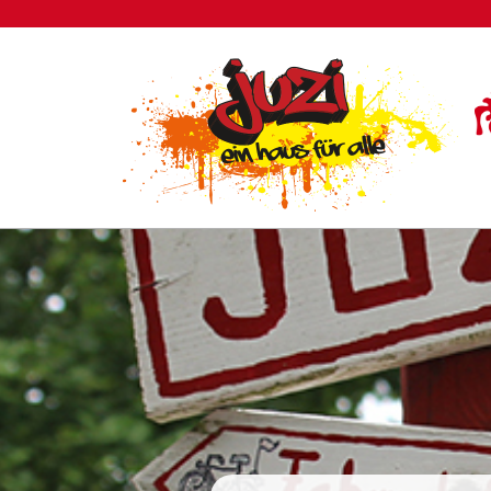
Nav
übe