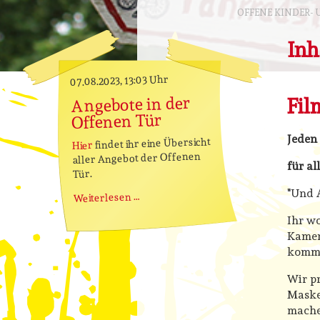
OFFENE KINDER-
Inh
Uhr
07.08.2023, 13:03
Angebote in der
Fil
Offenen Tür
Jeden 
findet ihr eine Übersicht
Hier
aller Angebot der Offenen
für al
Tür.
"Und A
Angebote
Weiterlesen …
in
Ihr wo
der
Kamer
Offenen
kommt
Tür
Wir pr
Maske
mache