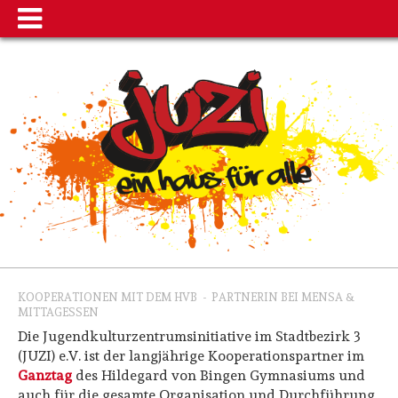
KOOPERATIONEN MIT DEM HVB
-
PARTNERIN BEI MENSA &
MITTAGESSEN
Die Jugendkulturzentrumsinitiative im Stadtbezirk 3
(JUZI) e.V. ist der langjährige Kooperationspartner im
Ganztag
des Hildegard von Bingen Gymnasiums und
auch für die gesamte Organisation und Durchführung