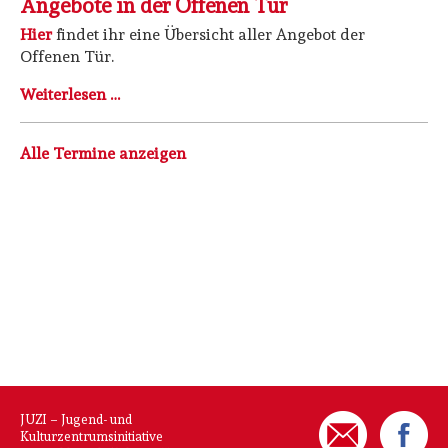
Angebote in der Offenen Tür
Hier
findet ihr eine Übersicht aller Angebot der
Offenen Tür.
Angebote
Weiterlesen …
in
der
Alle Termine anzeigen
Offenen
Tür
JUZI – Jugend- und
Kulturzentrumsinitiative